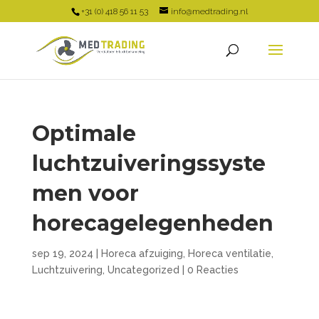
+31 (0) 418 56 11 53
info@medtrading.nl
Optimale
luchtzuiveringssyste
men voor
horecagelegenheden
sep 19, 2024
|
Horeca afzuiging
,
Horeca ventilatie
,
Luchtzuivering
,
Uncategorized
|
0 Reacties