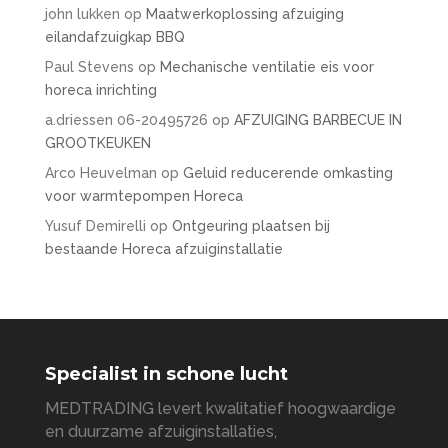
john lukken
op
Maatwerkoplossing afzuiging
eilandafzuigkap BBQ
Paul Stevens
op
Mechanische ventilatie eis voor
horeca inrichting
a.driessen 06-20495726
op
AFZUIGING BARBECUE IN
GROOTKEUKEN
Arco Heuvelman
op
Geluid reducerende omkasting
voor warmtepompen Horeca
Yusuf Demirelli
op
Ontgeuring plaatsen bij
bestaande Horeca afzuiginstallatie
Specialist in schone lucht
MEDTRADING levert kwalitatief hoogwaardige
en duurzame afzuiginstallaties,