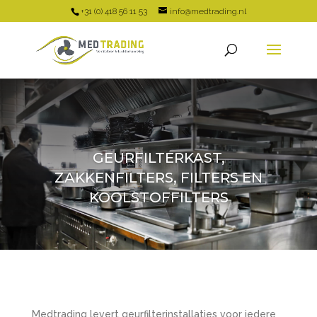
+31 (0) 418 56 11 53
info@medtrading.nl
GEURFILTERKAST,
ZAKKENFILTERS, FILTERS EN
KOOLSTOFFILTERS
Medtrading levert geurfilterinstallaties voor iedere