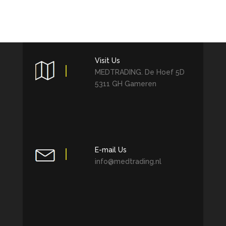
Visit Us
MEDTRADING. De Hoef 5D
5311 GH Gameren
E-mail Us
info@medtrading.nl