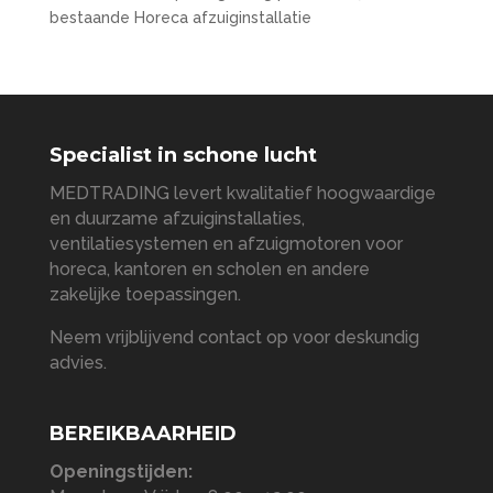
bestaande Horeca afzuiginstallatie
Specialist in schone lucht
MEDTRADING levert kwalitatief hoogwaardige
en duurzame afzuiginstallaties,
ventilatiesystemen en afzuigmotoren voor
horeca, kantoren en scholen en andere
zakelijke toepassingen.
Neem vrijblijvend contact op voor deskundig
advies.
BEREIKBAARHEID
Openingstijden: