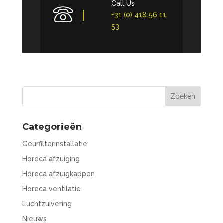
Call Us
+31 (0) 418 56 11
53
Categorieën
Geurfilterinstallatie
Horeca afzuiging
Horeca afzuigkappen
Horeca ventilatie
Luchtzuivering
Nieuws