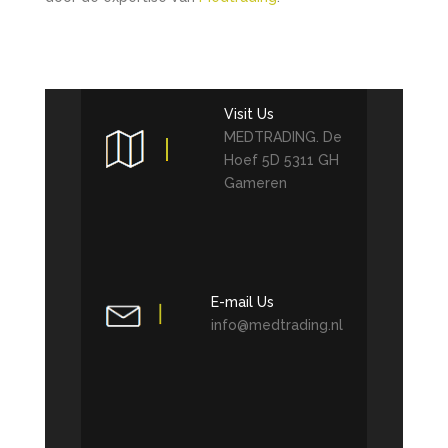
Visit Us
MEDTRADING. De
Hoef 5D 5311 GH
Gameren
E-mail Us
info@medtrading.nl