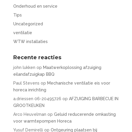
Onderhoud en service
Tips
Uncategorized
ventilatie
WTW installaties
Recente reacties
john lukken
op
Maatwerkoplossing afzuiging
eilandafzuigkap BBQ
Paul Stevens
op
Mechanische ventilatie eis voor
horeca inrichting
a.driessen 06-20495726
op
AFZUIGING BARBECUE IN
GROOTKEUKEN
Arco Heuvelman
op
Geluid reducerende omkasting
voor warmtepompen Horeca
Yusuf Demirelli
op
Ontgeuring plaatsen bij