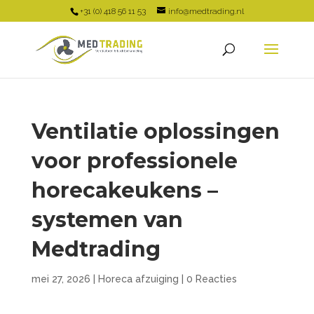
+31 (0) 418 56 11 53
info@medtrading.nl
Ventilatie oplossingen
voor professionele
horecakeukens –
systemen van
Medtrading
mei 27, 2026
|
Horeca afzuiging
|
0 Reacties