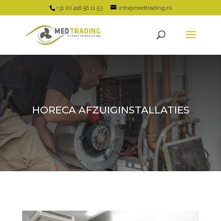
+31 (0) 418 56 11 53
info@medtrading.nl
HORECA AFZUIGINSTALLATIES