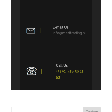
E-mail Us
info@medtrading.nl
Call Us
+31 (0) 418 56 11
53