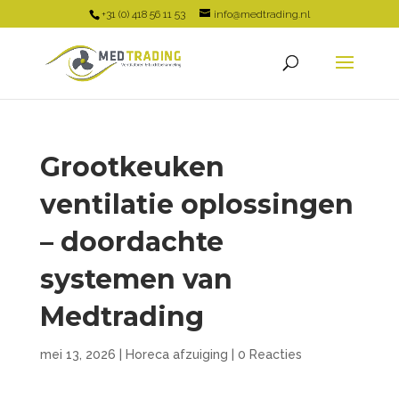
+31 (0) 418 56 11 53
info@medtrading.nl
Grootkeuken
ventilatie oplossingen
– doordachte
systemen van
Medtrading
mei 13, 2026
|
Horeca afzuiging
|
0 Reacties