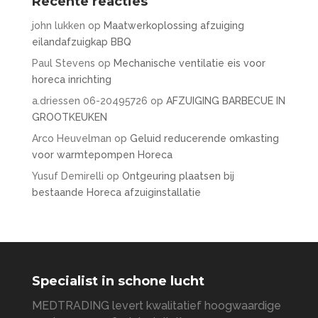
Recente reacties
john lukken
op
Maatwerkoplossing afzuiging
eilandafzuigkap BBQ
Paul Stevens
op
Mechanische ventilatie eis voor
horeca inrichting
a.driessen 06-20495726
op
AFZUIGING BARBECUE IN
GROOTKEUKEN
Arco Heuvelman
op
Geluid reducerende omkasting
voor warmtepompen Horeca
Yusuf Demirelli
op
Ontgeuring plaatsen bij
bestaande Horeca afzuiginstallatie
Specialist in schone lucht
MEDTRADING levert kwalitatief hoogwaardige