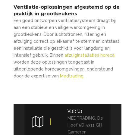
Ventilatie-oplossingen afgestemd op de
praktijk in grootkeukens
Een goed ontworpen ventilatiesysteem draagt bij
aan een stabiele en veilige werkomgeving in
grootkeukens. Door luchtstromen, filtering en
afzuiging correct op elkaar af te stemmen ontstaat
een installatie die geschikt is voor langdurig en
intensief gebruik. Binnen
afzuiginstallaties horeca
worden deze oplossingen toegepast in
uiteenlopende horecaomgevingen, ondersteund
door de expertise van
Medtrading
.
Visit Us
MEDTRADING. De
Hoef 5D 5311 GH
Gameren