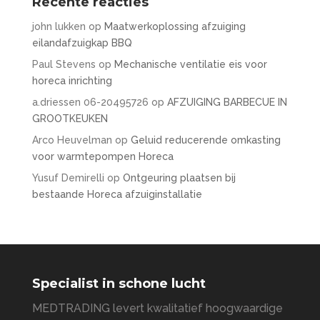
Recente reacties
john lukken
op
Maatwerkoplossing afzuiging
eilandafzuigkap BBQ
Paul Stevens
op
Mechanische ventilatie eis voor
horeca inrichting
a.driessen 06-20495726
op
AFZUIGING BARBECUE IN
GROOTKEUKEN
Arco Heuvelman
op
Geluid reducerende omkasting
voor warmtepompen Horeca
Yusuf Demirelli
op
Ontgeuring plaatsen bij
bestaande Horeca afzuiginstallatie
Specialist in schone lucht
MEDTRADING levert kwalitatief hoogwaardige