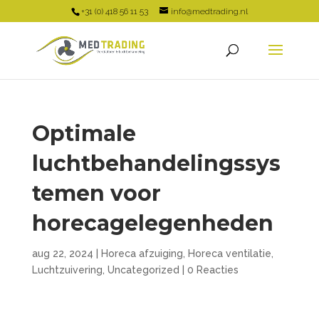
+31 (0) 418 56 11 53
info@medtrading.nl
Optimale
luchtbehandelingssys
temen voor
horecagelegenheden
aug 22, 2024
|
Horeca afzuiging
,
Horeca ventilatie
,
Luchtzuivering
,
Uncategorized
|
0 Reacties