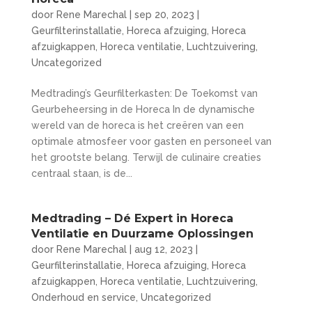
door
Rene Marechal
|
sep 20, 2023
|
Geurfilterinstallatie
,
Horeca afzuiging
,
Horeca
afzuigkappen
,
Horeca ventilatie
,
Luchtzuivering
,
Uncategorized
Medtrading’s Geurfilterkasten: De Toekomst van
Geurbeheersing in de Horeca In de dynamische
wereld van de horeca is het creëren van een
optimale atmosfeer voor gasten en personeel van
het grootste belang. Terwijl de culinaire creaties
centraal staan, is de...
Medtrading – Dé Expert in Horeca
Ventilatie en Duurzame Oplossingen
door
Rene Marechal
|
aug 12, 2023
|
Geurfilterinstallatie
,
Horeca afzuiging
,
Horeca
afzuigkappen
,
Horeca ventilatie
,
Luchtzuivering
,
Onderhoud en service
,
Uncategorized