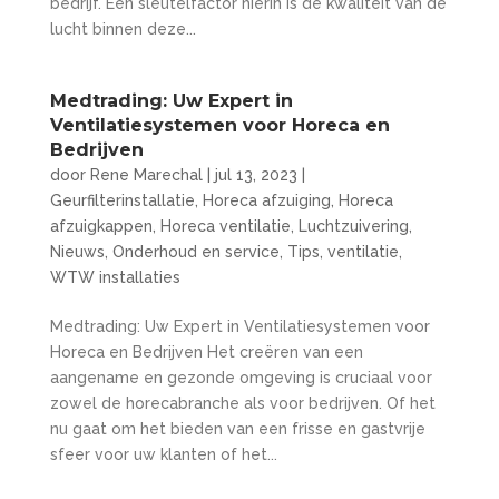
bedrijf. Een sleutelfactor hierin is de kwaliteit van de
lucht binnen deze...
Medtrading: Uw Expert in
Ventilatiesystemen voor Horeca en
Bedrijven
door
Rene Marechal
|
jul 13, 2023
|
Geurfilterinstallatie
,
Horeca afzuiging
,
Horeca
afzuigkappen
,
Horeca ventilatie
,
Luchtzuivering
,
Nieuws
,
Onderhoud en service
,
Tips
,
ventilatie
,
WTW installaties
Medtrading: Uw Expert in Ventilatiesystemen voor
Horeca en Bedrijven Het creëren van een
aangename en gezonde omgeving is cruciaal voor
zowel de horecabranche als voor bedrijven. Of het
nu gaat om het bieden van een frisse en gastvrije
sfeer voor uw klanten of het...