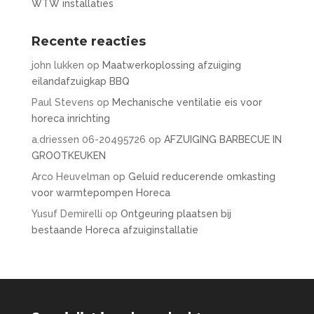
WTW installaties
Recente reacties
john lukken
op
Maatwerkoplossing afzuiging
eilandafzuigkap BBQ
Paul Stevens
op
Mechanische ventilatie eis voor
horeca inrichting
a.driessen 06-20495726
op
AFZUIGING BARBECUE IN
GROOTKEUKEN
Arco Heuvelman
op
Geluid reducerende omkasting
voor warmtepompen Horeca
Yusuf Demirelli
op
Ontgeuring plaatsen bij
bestaande Horeca afzuiginstallatie