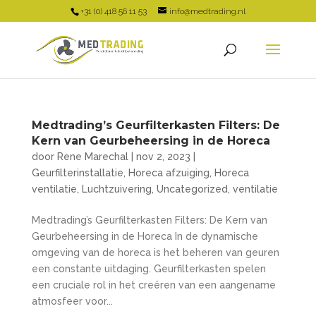
+31 (0) 418 56 11 53
info@medtrading.nl
Medtrading’s Geurfilterkasten Filters: De
Kern van Geurbeheersing in de Horeca
door
Rene Marechal
|
nov 2, 2023
|
Geurfilterinstallatie
,
Horeca afzuiging
,
Horeca
ventilatie
,
Luchtzuivering
,
Uncategorized
,
ventilatie
Medtrading’s Geurfilterkasten Filters: De Kern van
Geurbeheersing in de Horeca In de dynamische
omgeving van de horeca is het beheren van geuren
een constante uitdaging. Geurfilterkasten spelen
een cruciale rol in het creëren van een aangename
atmosfeer voor...