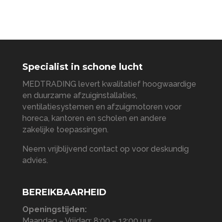
Specialist in schone lucht
MEDTRADING levert kwalitatief hoogwaardige
en duurzame afzuiginstallaties,
ventilatiesystemen en afzuigmotoren voor
horeca, kantoren en scholen en andere
zakelijke toepassingen.
Neem vrijblijvend contact op voor deskundig
advies.
BEREIKBAARHEID
Openingstijden:
Maandag – Vrijdag: 8:00 – 12:00 uur