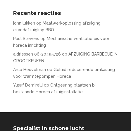
Recente reacties
john lukken
op
Maatwerkoplossing afzuiging
eilandafzuigkap BBQ
Paul Stevens
op
Mechanische ventilatie eis voor
horeca inrichting
a.driessen 06-20495726
op
AFZUIGING BARBECUE IN
GROOTKEUKEN
Arco Heuvelman
op
Geluid reducerende omkasting
voor warmtepompen Horeca
Yusuf Demirelli
op
Ontgeuring plaatsen bij
bestaande Horeca afzuiginstallatie
Specialist in schone lucht