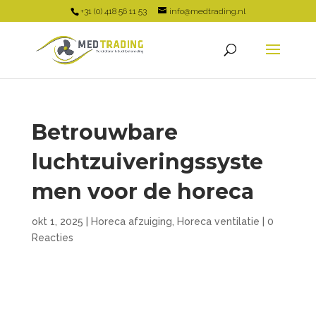
+31 (0) 418 56 11 53
info@medtrading.nl
Betrouwbare
luchtzuiveringssyste
men voor de horeca
okt 1, 2025
|
Horeca afzuiging
,
Horeca ventilatie
|
0
Reacties