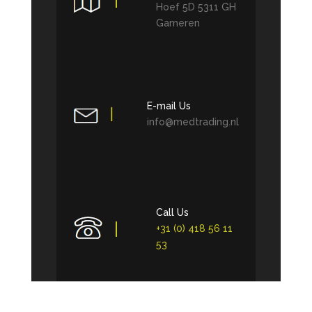
Hoef 5D 5311 GH
Gameren
E-mail Us
info@medtrading.nl
Call Us
+31 (0) 418 56 11
53