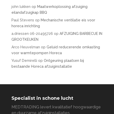
john lukken
op
Maatwerkoplossing afzuiging
eilandafzuigkap BBQ
Paul Stevens
op
Mechanische ventilatie eis voor
horeca inrichting
a.driessen 06-20495726
op
AFZUIGING BARBECUE IN
GROOTKEUKEN
Arco Heuvelman
op
Geluid reducerende omkasting
voor warmtepompen Horeca
Yusuf Demirelli
op
Ontgeuring plaatsen bij
bestaande Horeca afzuiginstallatie
Specialist in schone lucht
MEDTRADING levert kwalitatief hoogwaardige
en duurzame afzuiginstallaties,