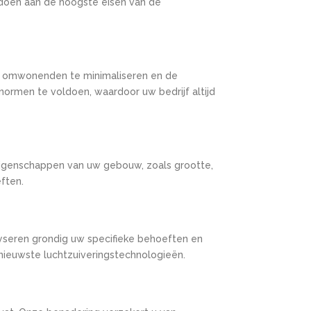
ldoen aan de hoogste eisen van de
or omwonenden te minimaliseren en de
normen te voldoen, waardoor uw bedrijf altijd
 eigenschappen van uw gebouw, zoals grootte,
ften.
yseren grondig uw specifieke behoeften en
nieuwste luchtzuiveringstechnologieën.