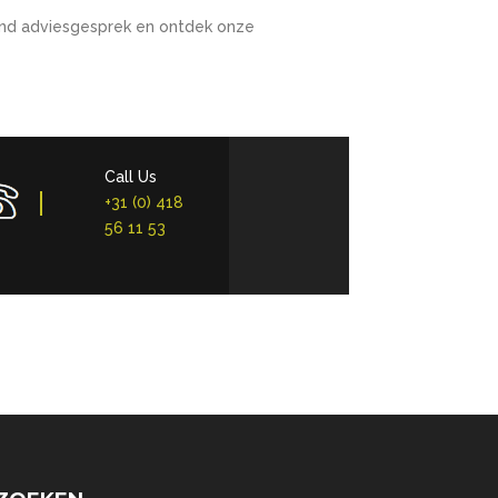
vend adviesgesprek en ontdek onze
Call Us
+31 (0) 418
56 11 53