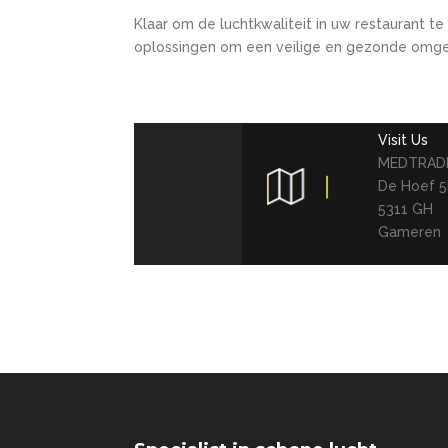
Klaar om de luchtkwaliteit in uw restaurant 
oplossingen om een veilige en gezonde omge
Visit Us
MEDTRADI
De Hoef 
5311 GH
Gameren