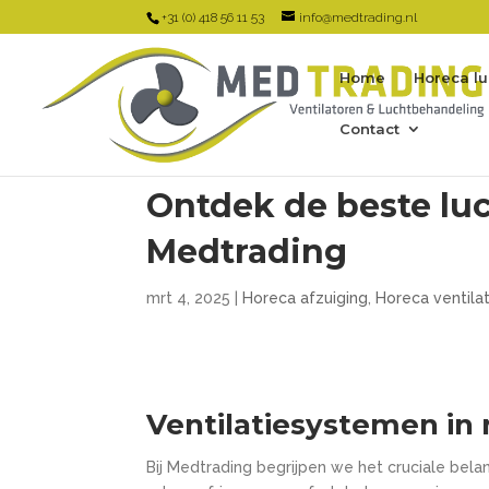
+31 (0) 418 56 11 53
info@medtrading.nl
Home
Horeca l
Contact
Ontdek de beste lu
Medtrading
mrt 4, 2025
|
Horeca afzuiging
,
Horeca ventilat
Ventilatiesystemen in r
Bij Medtrading begrijpen we het cruciale be