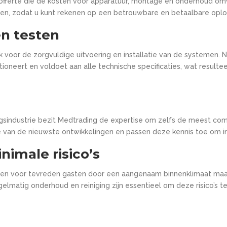
offerte die de kosten voor apparatuur, montage en onderhoud om
ten, zodat u kunt rekenen op een betrouwbare en betaalbare oplo
en testen
 voor de zorgvuldige uitvoering en installatie van de systemen. Na
oneert en voldoet aan alle technische specificaties, wat resulteer
ngsindustrie bezit Medtrading de expertise om zelfs de meest co
e van de nieuwste ontwikkelingen en passen deze kennis toe om i
imale risico’s
een voor tevreden gasten door een aangenaam binnenklimaat maar 
elmatig onderhoud en reiniging zijn essentieel om deze risico’s te