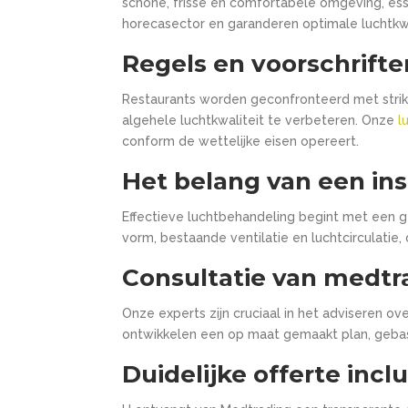
schone, frisse en comfortabele omgeving, es
horecasector en garanderen optimale luchtkwa
Regels en voorschrift
Restaurants worden geconfronteerd met strik
algehele luchtkwaliteit te verbeteren. Onze
l
conform de wettelijke eisen opereert.
Het belang van een ins
Effectieve luchtbehandeling begint met een g
vorm, bestaande ventilatie en luchtcirculati
Consultatie van medtr
Onze experts zijn cruciaal in het adviseren o
ontwikkelen een op maat gemaakt plan, gebas
Duidelijke offerte inc