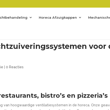
uchtbehandeling
Horeca Afzuigkappen
Mechanische
chtzuiveringssystemen voor 
ie
|
0 Reacties
estaurants, bistro’s en pizzeria’s
lang van hoogwaardige ventilatiesystemen in de horeca. Onze gea