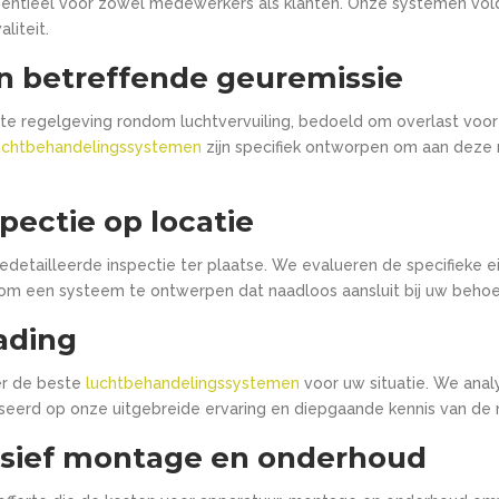
sentieel voor zowel medewerkers als klanten. Onze systemen vo
liteit.
en betreffende geuremissie
te regelgeving rondom luchtvervuiling, bedoeld om overlast vo
uchtbehandelingssystemen
zijn specifiek ontworpen om aan deze 
pectie op locatie
edetailleerde inspectie ter plaatse. We evalueren de specifieke
e, om een systeem te ontwerpen dat naadloos aansluit bij uw behoe
ading
ver de beste
luchtbehandelingssystemen
voor uw situatie. We anal
eerd op onze uitgebreide ervaring en diepgaande kennis van de 
lusief montage en onderhoud