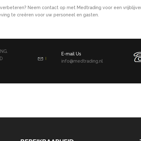
te verbeteren? Neem contact op met Medtrading voor een vrijblij
ving te creëren voor uw personeel en gasten.
NG.
E-mail Us
5D
info@medtrading.nl